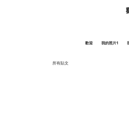
歡迎
我的照片1
所有貼文